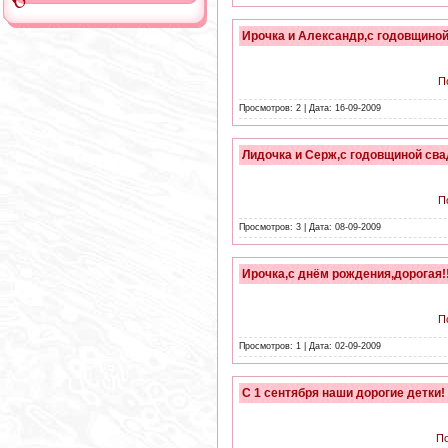
Ирочка и Александр,с годовщиной
П
Просмотров: 2 | Дата:
16-09-2009
Лидочка и Серж,с годовщиной сва
П
Просмотров: 3 | Дата:
08-09-2009
Ирочка,с днём рождения,дорогая!!
П
Просмотров: 1 | Дата:
02-09-2009
C 1 сентября наши дорогие детки!
П