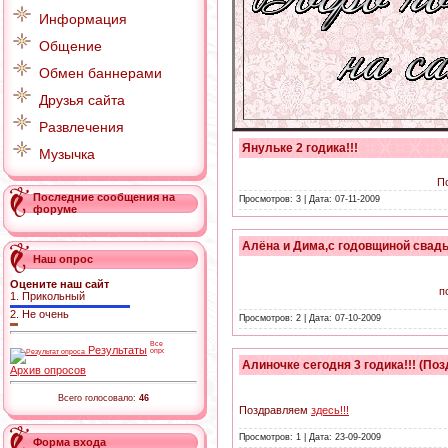
Информация
Общение
Обмен баннерами
Друзья сайта
Развлечения
Янульке 2 годика!!!
Музычка
П
Последние сообщения на
Просмотров: 3 | Дата:
07-11-2009
форуме
Алёна и Дима,с годовщиной свадьб
Наш опрос
Оцените наш сайт
п
1.
Прикольный
2.
Не очень
Просмотров: 2 | Дата:
07-10-2009
Результаты
Алиночке сегодня 3 годика!!! (Поз
Архив опросов
Всего голосовало:
46
Поздравляем
здесь!!!
Просмотров: 1 | Дата:
23-09-2009
Форма входа